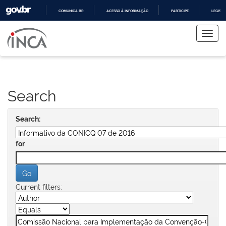
COMUNICA BR
ACESSO À INFORMAÇÃO
PARTICIPE
LEGISL
Skip
IR
PARA
navigation
O
CONTEÚDO
Search
Search:
for
Current filters: