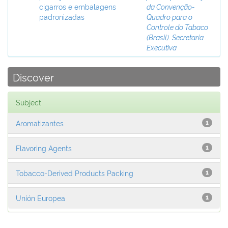
cigarros e embalagens
da Convenção-
padronizadas
Quadro para o
Controle do Tabaco
(Brasil). Secretaria
Executiva
Discover
Subject
Aromatizantes
1
Flavoring Agents
1
Tobacco-Derived Products Packing
1
Unión Europea
1