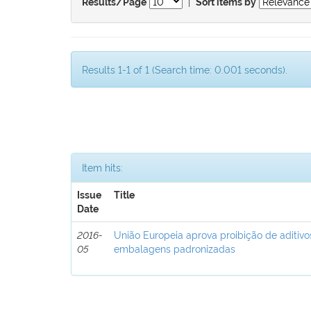
|
Results/Page
Sort items by
Results 1-1 of 1 (Search time: 0.001 seconds).
Item hits:
Issue
Title
Date
2016-
União Europeia aprova proibição de aditivo
05
embalagens padronizadas