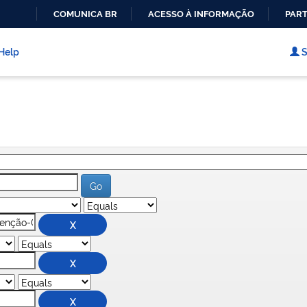
COMUNICA BR
ACESSO À INFORMAÇÃO
PART
IR
PARA
Help
S
O
CONTEÚDO