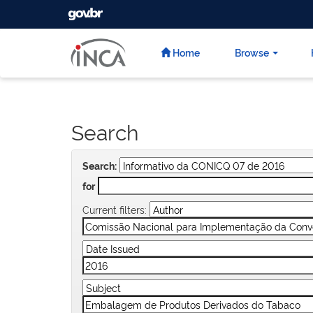
GOVBR
Skip
navigation
Home
Browse
Search
Search:
for
Current filters: