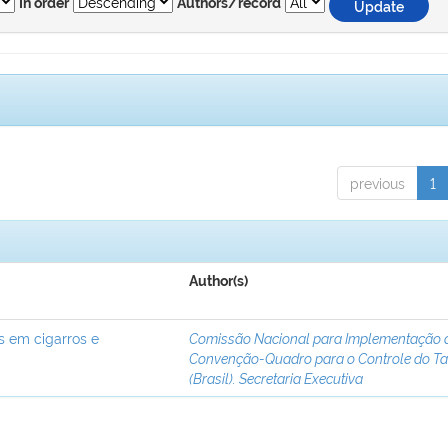
In order
Authors/record
previous
1
Author(s)
s em cigarros e
Comissão Nacional para Implementação 
Convenção-Quadro para o Controle do T
(Brasil). Secretaria Executiva