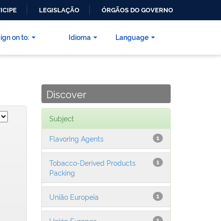
ICIPE
LEGISLAÇÃO
ÓRGÃOS DO GOVERNO
ign on to:
Idioma
Language
Discover
Subject
Flavoring Agents
1
Tobacco-Derived Products
1
Packing
União Europeia
1
Unión Europea
1