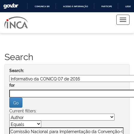
COMUNICA BR
ACESSO À INFORMAÇÃO
PARTICIPE
LEGISL
Skip
IR
PARA
navigation
O
CONTEÚDO
Search
Search:
for
Current filters: