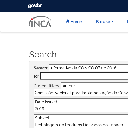
GOVBR
Skip
navigation
Home
Browse
Search
Search:
for
Current filters: