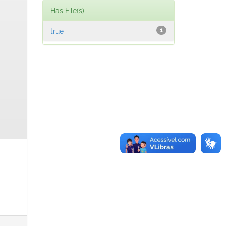
Has File(s)
true
1