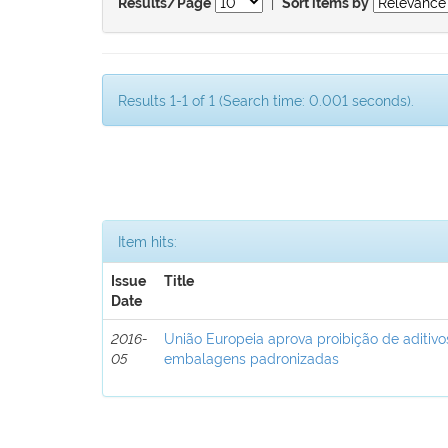
|
Results/Page
Sort items by
Results 1-1 of 1 (Search time: 0.001 seconds).
Item hits:
Issue
Title
Date
2016-
União Europeia aprova proibição de aditivo
05
embalagens padronizadas