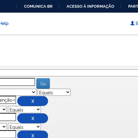
COMUNICA BR
ACESSO À INFORMAÇÃO
PART
IR
PARA
Help
S
O
CONTEÚDO