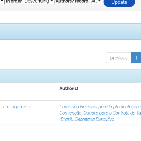
In order
Authors/record
previous
1
Author(s)
s em cigarros e
Comissão Nacional para Implementação 
Convenção-Quadro para o Controle do T
(Brasil). Secretaria Executiva