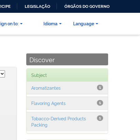
ICIPE
LEGISLAÇÃO
ÓRGÃOS DO GOVERNO
ign on to:
Idioma
Language
Discover
Subject
Aromatizantes
1
Flavoring Agents
1
Tobacco-Derived Products
1
Packing