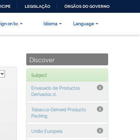
ICIPE
LEGISLAÇÃO
ÓRGÃOS DO GOVERNO
ign on to:
Idioma
Language
Discover
Subject
Envasado de Productos
1
Derivados d...
Tobacco-Derived Products
1
Packing
União Europeia
1