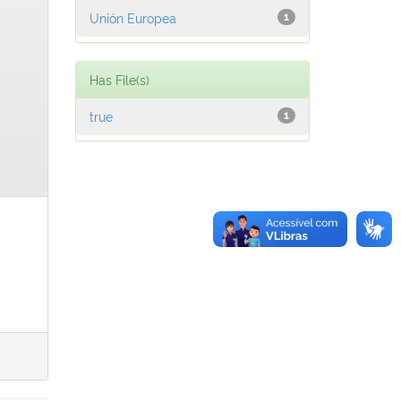
Unión Europea
1
Has File(s)
true
1