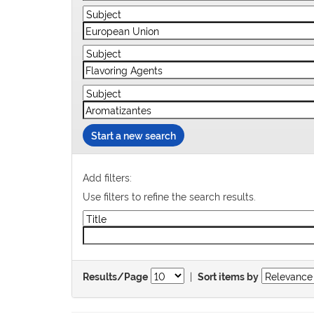
Start a new search
Add filters:
Use filters to refine the search results.
|
Results/Page
Sort items by