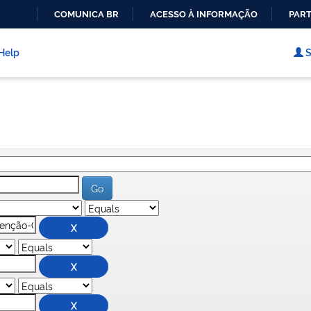
COMUNICA BR
ACESSO À INFORMAÇÃO
PART
IR
PARA
Help
S
O
CONTEÚDO