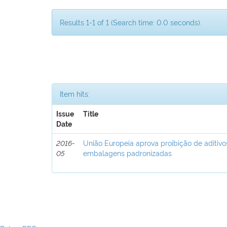
Results 1-1 of 1 (Search time: 0.0 seconds).
Item hits:
Issue
Title
Date
2016-
União Europeia aprova proibição de aditivo
05
embalagens padronizadas