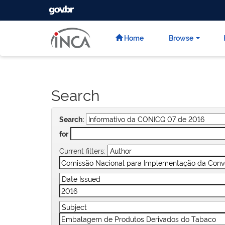
GOVBR
Skip
navigation
Home
Browse
Search
Search:
for
Current filters: