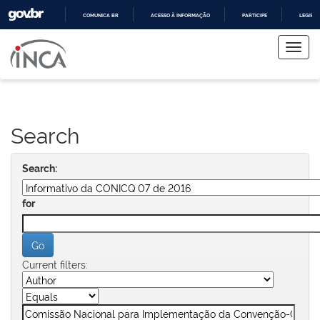
COMUNICA BR
ACESSO À INFORMAÇÃO
PARTICIPE
LEGISL
Skip
IR
PARA
navigation
O
CONTEÚDO
Search
Search:
for
Current filters: