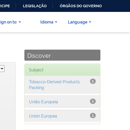
ICIPE
LEGISLAÇÃO
ÓRGÃOS DO GOVERNO
ign on to:
Idioma
Language
Discover
Subject
Tobacco-Derived Products
1
Packing
União Europeia
1
Unión Europea
1