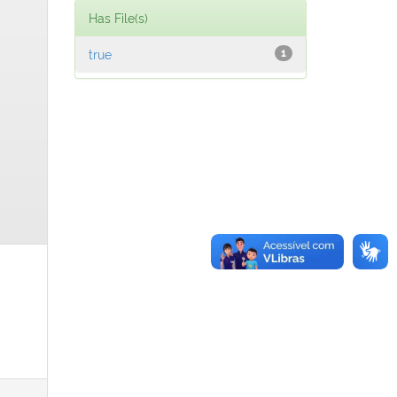
Has File(s)
true
1