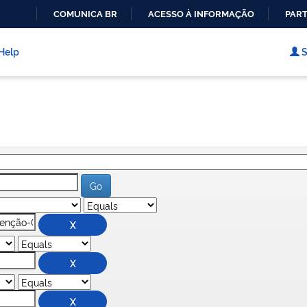
COMUNICA BR
ACESSO À INFORMAÇÃO
PART
IR
PARA
Help
S
O
CONTEÚDO