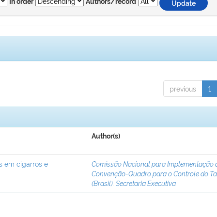
In order
Authors/record
previous
1
Author(s)
s em cigarros e
Comissão Nacional para Implementação 
Convenção-Quadro para o Controle do T
(Brasil). Secretaria Executiva