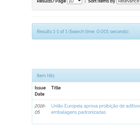
|
Results/Page
Sort items by
Results 1-1 of 1 (Search time: 0.001 seconds).
Item hits:
Issue
Title
Date
2016-
União Europeia aprova proibição de aditivo
05
embalagens padronizadas