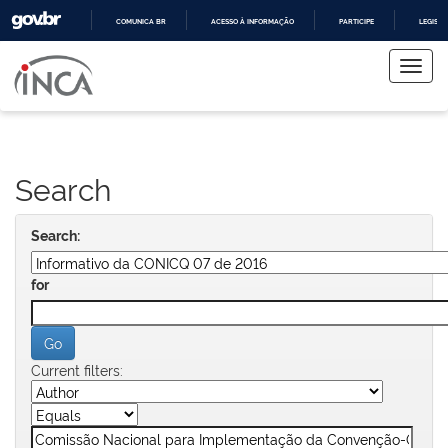
COMUNICA BR
ACESSO À INFORMAÇÃO
PARTICIPE
LEGISL
Skip
IR
PARA
navigation
O
CONTEÚDO
Search
Search:
for
Current filters: