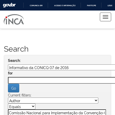
COMUNICA BR
ACESSO À INFORMAÇÃO
PARTICIPE
LEGISL
Skip
IR
PARA
navigation
O
CONTEÚDO
Search
Search:
for
Current filters: