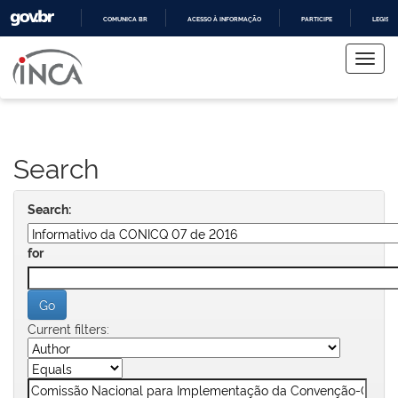
COMUNICA BR
ACESSO À INFORMAÇÃO
PARTICIPE
LEGISL
Skip
IR
PARA
navigation
O
CONTEÚDO
Search
Search:
for
Current filters: