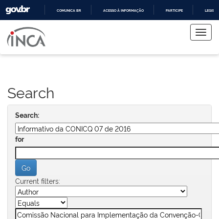
COMUNICA BR
ACESSO À INFORMAÇÃO
PARTICIPE
LEGISL
Skip
IR
PARA
navigation
O
CONTEÚDO
Search
Search:
for
Current filters: