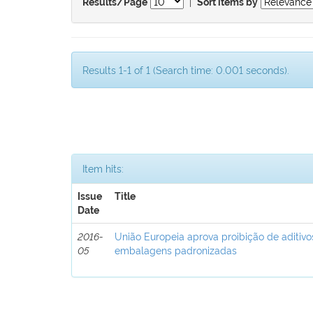
|
Results/Page
Sort items by
Results 1-1 of 1 (Search time: 0.001 seconds).
Item hits:
Issue
Title
Date
2016-
União Europeia aprova proibição de aditivo
05
embalagens padronizadas