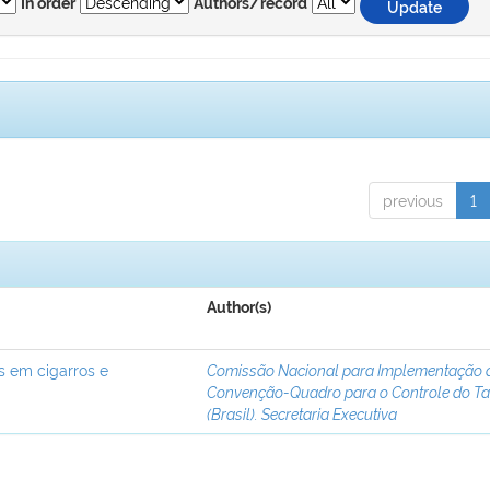
In order
Authors/record
previous
1
Author(s)
s em cigarros e
Comissão Nacional para Implementação 
Convenção-Quadro para o Controle do T
(Brasil). Secretaria Executiva