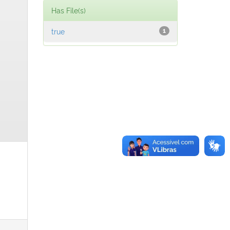
Has File(s)
true
1