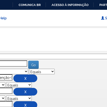
COMUNICA BR
ACESSO À INFORMAÇÃO
PART
IR
PARA
Help
S
O
CONTEÚDO