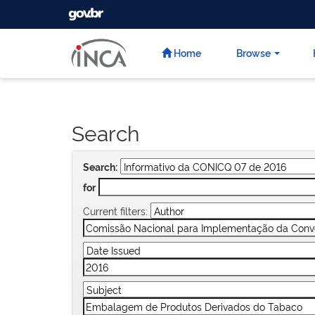
GOVBR
Skip
navigation
Home
Browse
Search
Search:
for
Current filters: