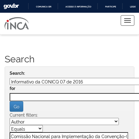
COMUNICA BR
ACESSO À INFORMAÇÃO
PARTICIPE
LEGISL
Skip
IR
PARA
navigation
O
CONTEÚDO
Search
Search:
for
Current filters: