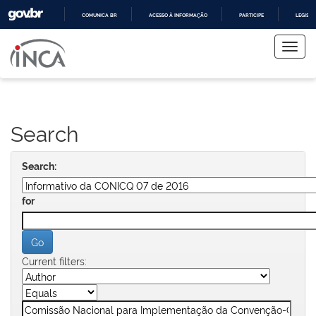
COMUNICA BR
ACESSO À INFORMAÇÃO
PARTICIPE
LEGISL
Skip
IR
PARA
navigation
O
CONTEÚDO
Search
Search:
for
Current filters: