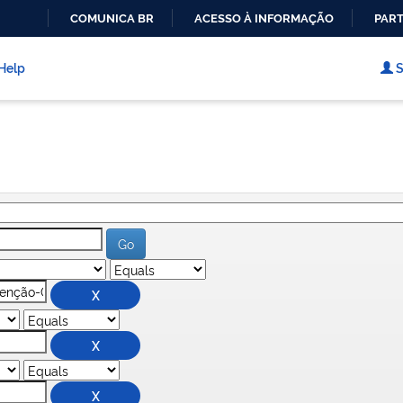
COMUNICA BR
ACESSO À INFORMAÇÃO
PART
IR
PARA
Help
S
O
CONTEÚDO