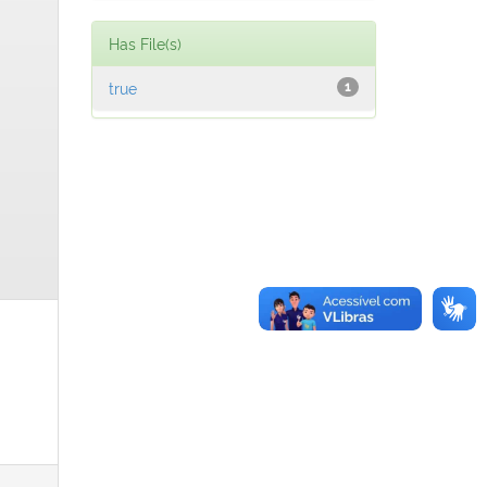
Has File(s)
true
1