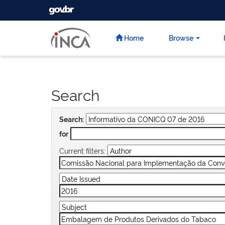
GOVBR
Skip
navigation
Home
Browse
Search
Search:
for
Current filters: