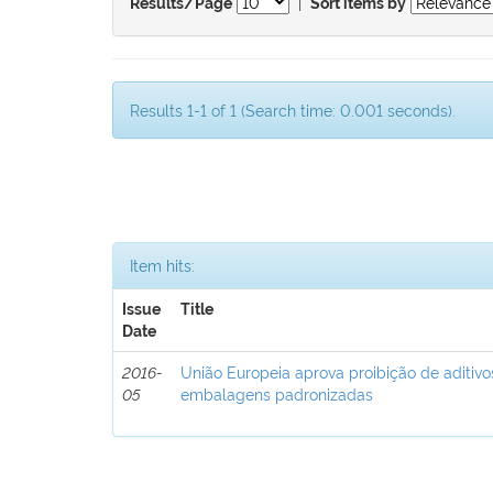
|
Results/Page
Sort items by
Results 1-1 of 1 (Search time: 0.001 seconds).
Item hits:
Issue
Title
Date
2016-
União Europeia aprova proibição de aditivo
05
embalagens padronizadas