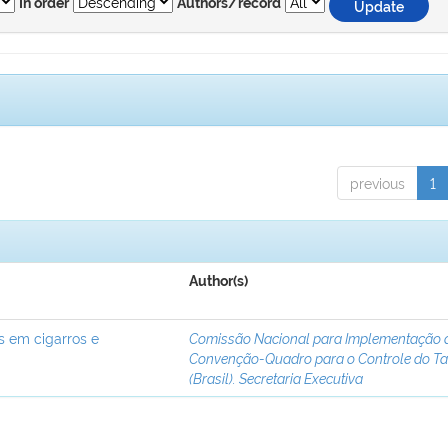
In order
Authors/record
previous
1
Author(s)
s em cigarros e
Comissão Nacional para Implementação 
Convenção-Quadro para o Controle do T
(Brasil). Secretaria Executiva