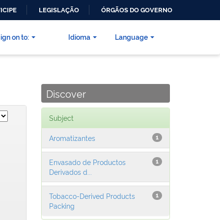
ICIPE
LEGISLAÇÃO
ÓRGÃOS DO GOVERNO
ign on to:
Idioma
Language
Discover
Subject
Aromatizantes
1
Envasado de Productos
1
Derivados d...
Tobacco-Derived Products
1
Packing