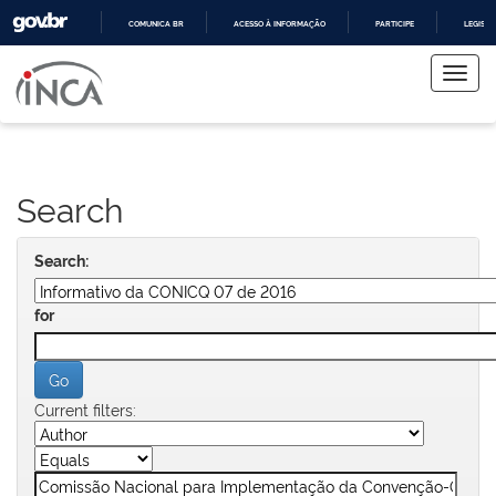
COMUNICA BR
ACESSO À INFORMAÇÃO
PARTICIPE
LEGISL
Skip
IR
PARA
navigation
O
CONTEÚDO
Search
Search:
for
Current filters: