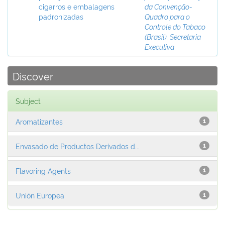
cigarros e embalagens
da Convenção-
padronizadas
Quadro para o
Controle do Tabaco
(Brasil). Secretaria
Executiva
Discover
Subject
Aromatizantes
1
Envasado de Productos Derivados d...
1
Flavoring Agents
1
Unión Europea
1