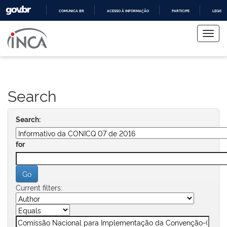
COMUNICA BR
ACESSO À INFORMAÇÃO
PARTICIPE
LEGISL
Skip
IR
PARA
navigation
O
CONTEÚDO
Search
Search:
for
Current filters: