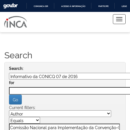
COMUNICA BR
ACESSO À INFORMAÇÃO
PARTICIPE
LEGISL
Skip
IR
PARA
navigation
O
CONTEÚDO
Search
Search:
for
Current filters: