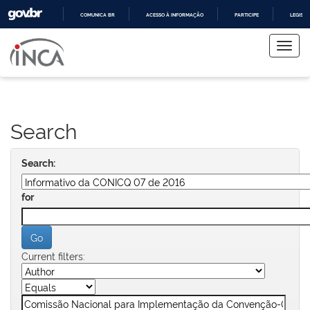
COMUNICA BR
ACESSO À INFORMAÇÃO
PARTICIPE
LEGISL
Skip
IR
PARA
navigation
O
CONTEÚDO
Search
Search:
for
Current filters: