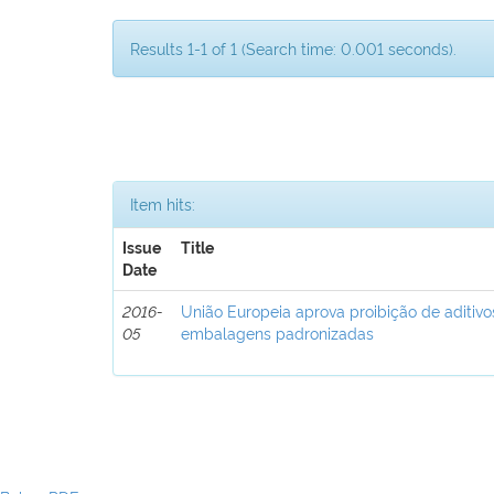
Results 1-1 of 1 (Search time: 0.001 seconds).
Item hits:
Issue
Title
Date
2016-
União Europeia aprova proibição de aditivo
05
embalagens padronizadas