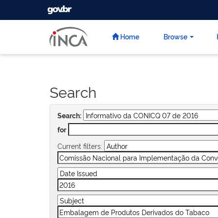
GOVBR
Skip
navigation
Home
Browse
Search
Search:
for
Current filters: