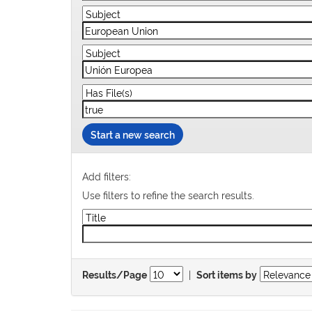
Start a new search
Add filters:
Use filters to refine the search results.
|
Results/Page
Sort items by