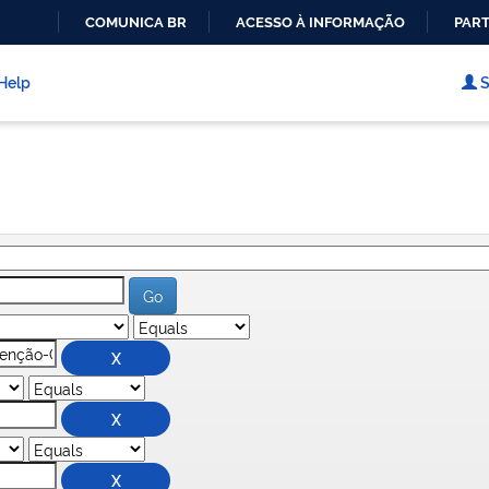
COMUNICA BR
ACESSO À INFORMAÇÃO
PART
IR
PARA
Help
S
O
CONTEÚDO