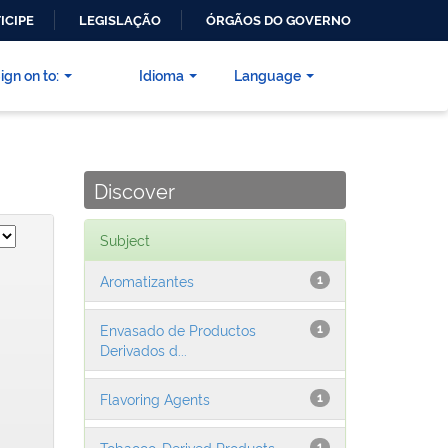
ICIPE
LEGISLAÇÃO
ÓRGÃOS DO GOVERNO
ign on to:
Idioma
Language
Discover
Subject
Aromatizantes
1
Envasado de Productos
1
Derivados d...
Flavoring Agents
1
Tobacco-Derived Products
1