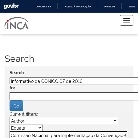
COMUNICA BR
ACESSO À INFORMAÇÃO
PARTICIPE
LEGISL
Skip
IR
PARA
navigation
O
CONTEÚDO
Search
Search:
for
Current filters: