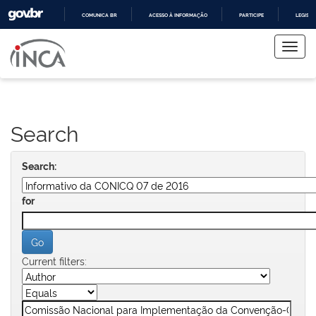
COMUNICA BR
ACESSO À INFORMAÇÃO
PARTICIPE
LEGISL
Skip
IR
PARA
navigation
O
CONTEÚDO
Search
Search:
for
Current filters: