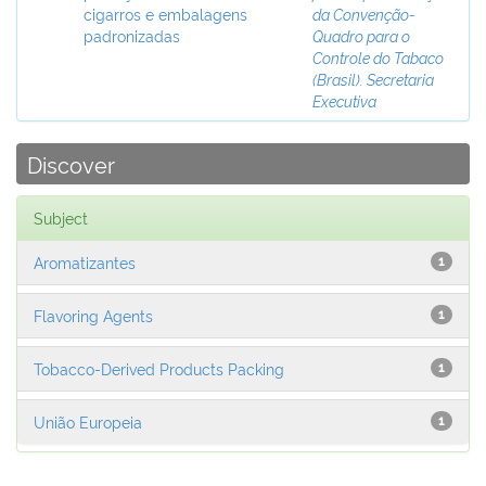
cigarros e embalagens
da Convenção-
padronizadas
Quadro para o
Controle do Tabaco
(Brasil). Secretaria
Executiva
Discover
Subject
Aromatizantes
1
Flavoring Agents
1
Tobacco-Derived Products Packing
1
União Europeia
1