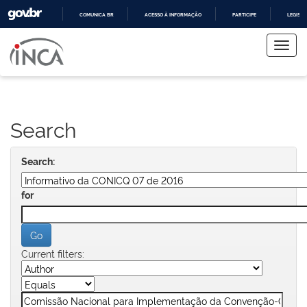
COMUNICA BR
ACESSO À INFORMAÇÃO
PARTICIPE
LEGISL
Skip
IR
PARA
navigation
O
CONTEÚDO
Search
Search:
for
Current filters: