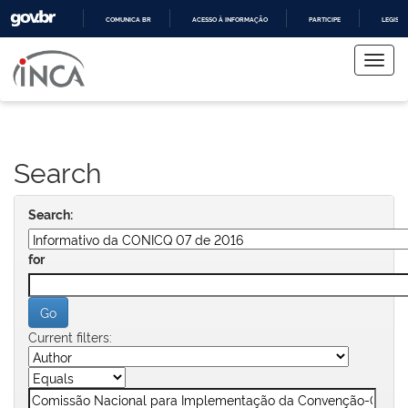
COMUNICA BR
ACESSO À INFORMAÇÃO
PARTICIPE
LEGISL
Skip
IR
PARA
navigation
O
CONTEÚDO
Search
Search:
for
Current filters: