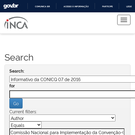
COMUNICA BR
ACESSO À INFORMAÇÃO
PARTICIPE
LEGISL
Skip
IR
PARA
navigation
O
CONTEÚDO
Search
Search:
for
Current filters: