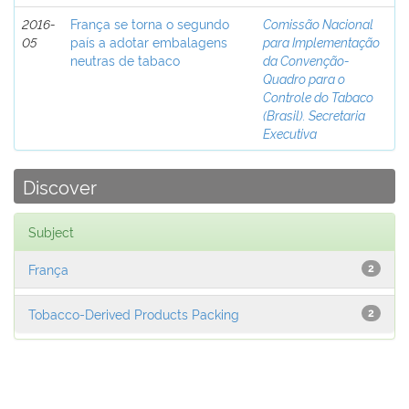
2016-
França se torna o segundo
Comissão Nacional
05
país a adotar embalagens
para Implementação
neutras de tabaco
da Convenção-
Quadro para o
Controle do Tabaco
(Brasil). Secretaria
Executiva
Discover
Subject
França
2
Tobacco-Derived Products Packing
2