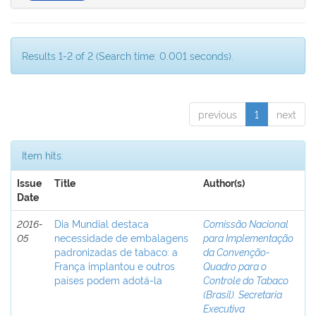
Results 1-2 of 2 (Search time: 0.001 seconds).
previous
1
next
Item hits:
Issue
Title
Author(s)
Date
2016-
Dia Mundial destaca
Comissão Nacional
05
necessidade de embalagens
para Implementação
padronizadas de tabaco: a
da Convenção-
França implantou e outros
Quadro para o
países podem adotá-la
Controle do Tabaco
(Brasil). Secretaria
Executiva