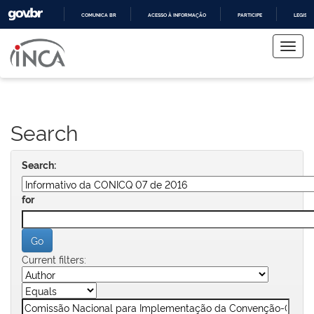
COMUNICA BR
ACESSO À INFORMAÇÃO
PARTICIPE
LEGISL
Skip
IR
PARA
navigation
O
CONTEÚDO
Search
Search:
for
Current filters: