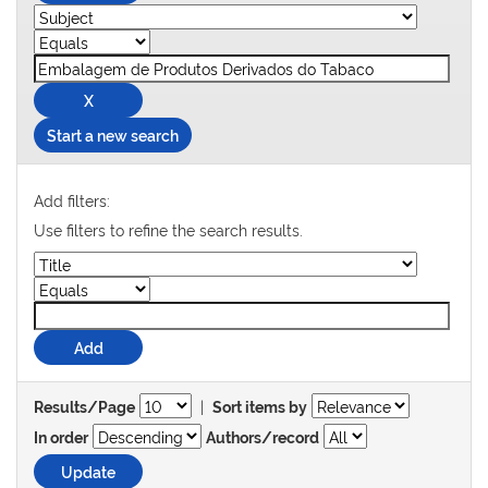
Start a new search
Add filters:
Use filters to refine the search results.
|
Results/Page
Sort items by
In order
Authors/record