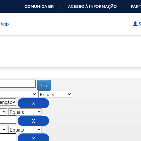
COMUNICA BR
ACESSO À INFORMAÇÃO
PART
IR
PARA
Help
S
O
CONTEÚDO