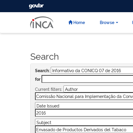
GOVBR
Skip
navigation
Home
Browse
Search
Search:
for
Current filters: