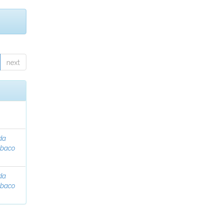
next
da
abaco
da
abaco