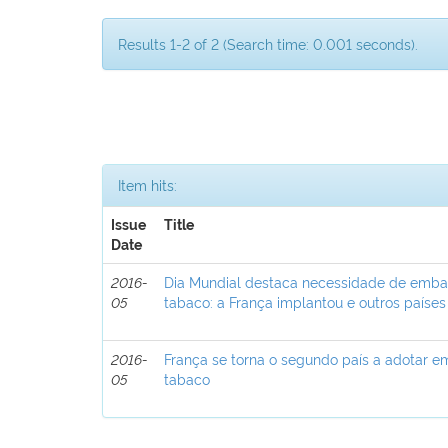
Results 1-2 of 2 (Search time: 0.001 seconds).
Item hits:
Issue
Title
Date
2016-
Dia Mundial destaca necessidade de emba
05
tabaco: a França implantou e outros paíse
2016-
França se torna o segundo país a adotar 
05
tabaco