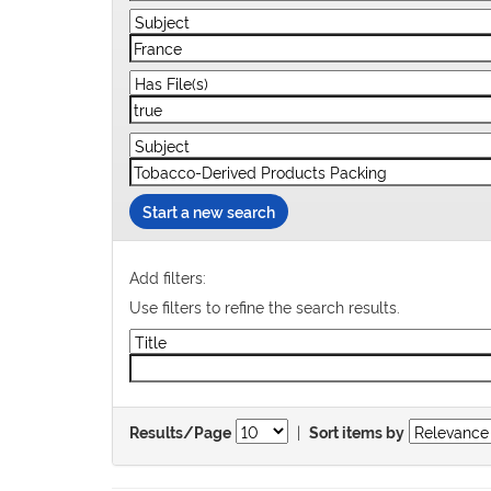
Start a new search
Add filters:
Use filters to refine the search results.
|
Results/Page
Sort items by