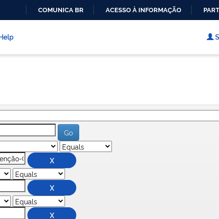
COMUNICA BR
ACESSO À INFORMAÇÃO
PART
IR
PARA
Help
S
O
CONTEÚDO