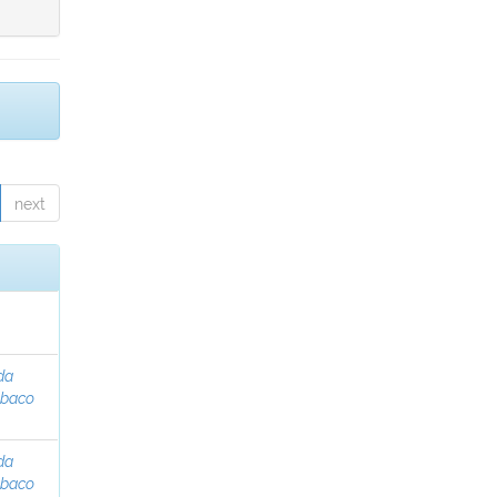
next
da
abaco
da
abaco