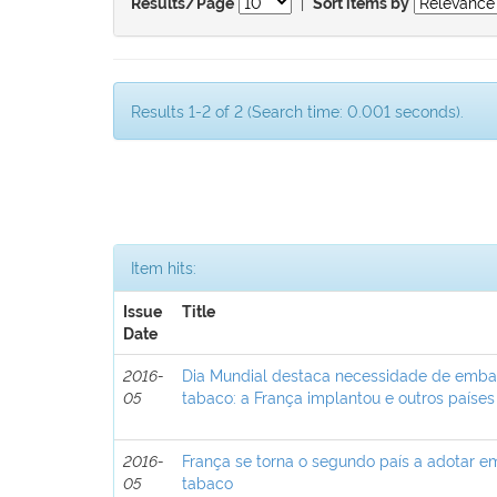
|
Results/Page
Sort items by
Results 1-2 of 2 (Search time: 0.001 seconds).
Item hits:
Issue
Title
Date
2016-
Dia Mundial destaca necessidade de emba
05
tabaco: a França implantou e outros paíse
2016-
França se torna o segundo país a adotar 
05
tabaco