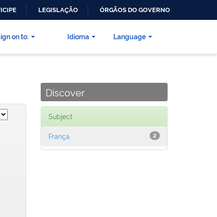
ICIPE
LEGISLAÇÃO
ÓRGÃOS DO GOVERNO
ign on to:
Idioma
Language
Discover
Subject
França
2