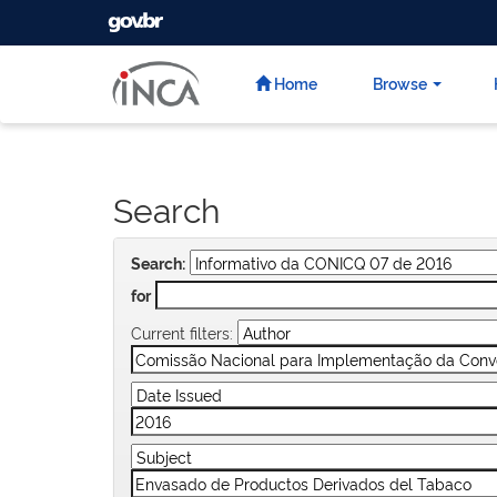
GOVBR
Skip
navigation
Home
Browse
Search
Search:
for
Current filters: