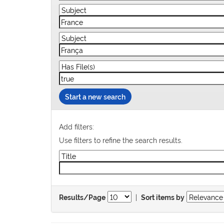
Start a new search
Add filters:
Use filters to refine the search results.
|
Results/Page
Sort items by