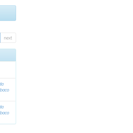
next
da
abaco
da
abaco