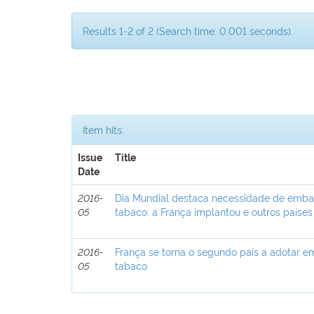
Results 1-2 of 2 (Search time: 0.001 seconds).
Item hits:
Issue
Title
Date
2016-
Dia Mundial destaca necessidade de emba
05
tabaco: a França implantou e outros paíse
2016-
França se torna o segundo país a adotar 
05
tabaco