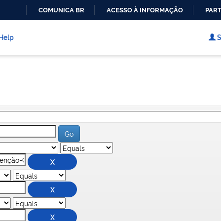
COMUNICA BR
ACESSO À INFORMAÇÃO
PART
IR
PARA
Help
S
O
CONTEÚDO