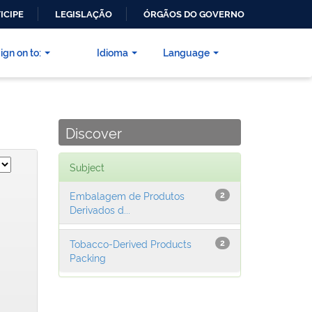
ICIPE
LEGISLAÇÃO
ÓRGÃOS DO GOVERNO
ign on to:
Idioma
Language
Discover
Subject
Embalagem de Produtos
2
Derivados d...
Tobacco-Derived Products
2
Packing