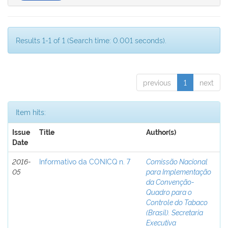
Results 1-1 of 1 (Search time: 0.001 seconds).
previous
1
next
Item hits:
Issue
Title
Author(s)
Date
2016-
Informativo da CONICQ n. 7
Comissão Nacional
05
para Implementação
da Convenção-
Quadro para o
Controle do Tabaco
(Brasil). Secretaria
Executiva