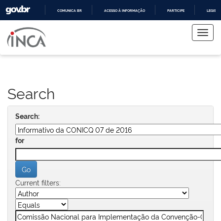
COMUNICA BR
ACESSO À INFORMAÇÃO
PARTICIPE
LEGISL
Skip
IR
PARA
navigation
O
CONTEÚDO
Search
Search:
for
Current filters: