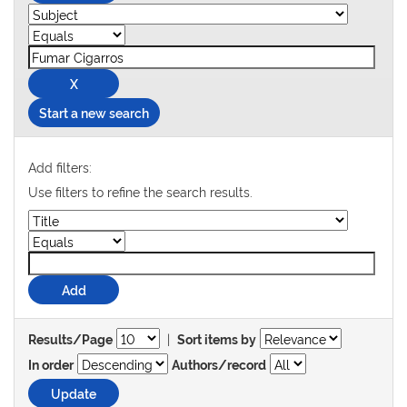
Start a new search
Add filters:
Use filters to refine the search results.
|
Results/Page
Sort items by
In order
Authors/record