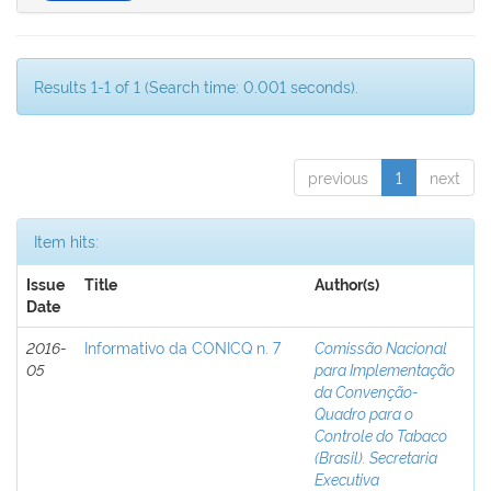
Results 1-1 of 1 (Search time: 0.001 seconds).
previous
1
next
Item hits:
Issue
Title
Author(s)
Date
2016-
Informativo da CONICQ n. 7
Comissão Nacional
05
para Implementação
da Convenção-
Quadro para o
Controle do Tabaco
(Brasil). Secretaria
Executiva