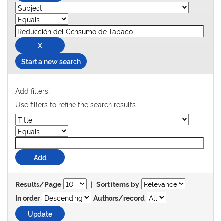
Start a new search
Add filters:
Use filters to refine the search results.
|
Results/Page
Sort items by
In order
Authors/record