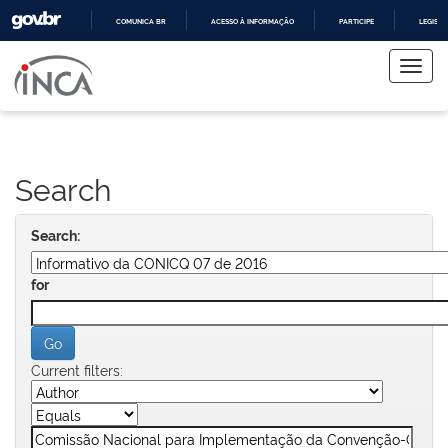
COMUNICA BR
ACESSO À INFORMAÇÃO
PARTICIPE
LEGISL
Skip
IR
PARA
navigation
O
CONTEÚDO
Search
Search:
for
Current filters: