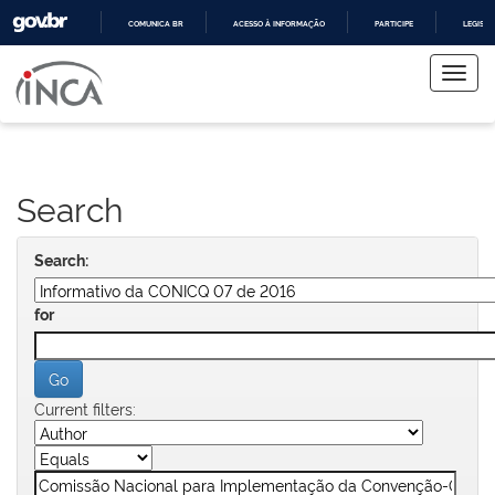
COMUNICA BR
ACESSO À INFORMAÇÃO
PARTICIPE
LEGISL
Skip
IR
PARA
navigation
O
CONTEÚDO
Search
Search:
for
Current filters: