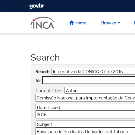
GOVBR
Skip
navigation
Home
Browse
Search
Search:
for
Current filters: