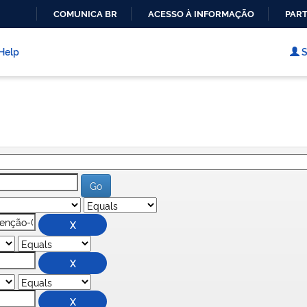
COMUNICA BR
ACESSO À INFORMAÇÃO
PART
IR
PARA
Help
S
O
CONTEÚDO