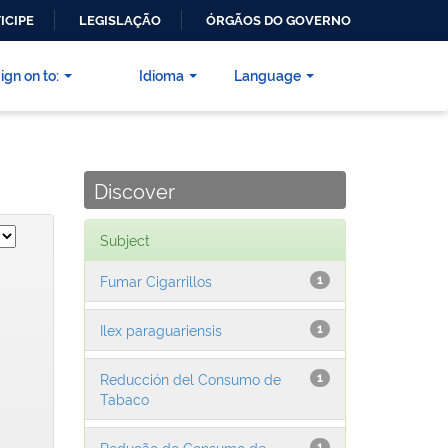
ICIPE
LEGISLAÇÃO
ÓRGÃOS DO GOVERNO
ign on to:
Idioma
Language
Discover
Subject
Fumar Cigarrillos
1
Ilex paraguariensis
1
Reducción del Consumo de
1
Tabaco
Redução do Consumo de
1