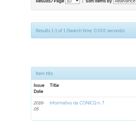
|
Results/Page
Sort items by
Results 1-1 of 1 (Search time: 0.001 seconds).
Item hits:
Issue
Title
Date
2016-
Informativo da CONICQ n. 7
05