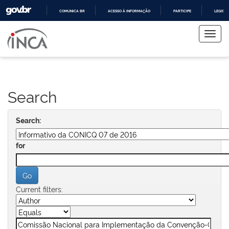
COMUNICA BR
ACESSO À INFORMAÇÃO
PARTICIPE
LEGISL
Skip
IR
PARA
navigation
O
CONTEÚDO
Search
Search:
for
Current filters: