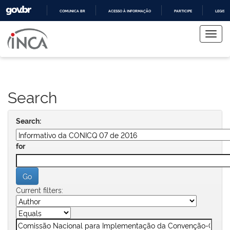
COMUNICA BR
ACESSO À INFORMAÇÃO
PARTICIPE
LEGISL
Skip
IR
PARA
navigation
O
CONTEÚDO
Search
Search:
for
Current filters: