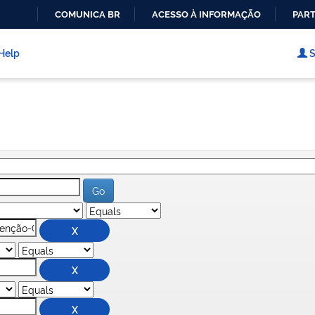
COMUNICA BR
ACESSO À INFORMAÇÃO
PART
IR
PARA
Help
S
O
CONTEÚDO