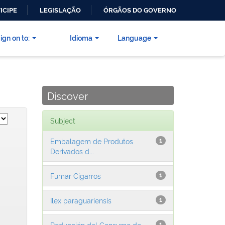
ICIPE
LEGISLAÇÃO
ÓRGÃOS DO GOVERNO
ign on to:
Idioma
Language
Discover
Subject
Embalagem de Produtos
1
Derivados d...
Fumar Cigarros
1
Ilex paraguariensis
1
Reducción del Consumo de
1