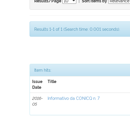
|
Results/Page
Sort items by
Results 1-1 of 1 (Search time: 0.001 seconds).
Item hits:
Issue
Title
Date
2016-
Informativo da CONICQ n. 7
05