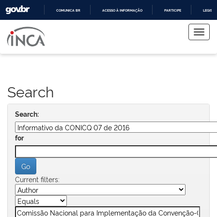
COMUNICA BR
ACESSO À INFORMAÇÃO
PARTICIPE
LEGISL
Skip
IR
PARA
navigation
O
CONTEÚDO
Search
Search:
for
Current filters: