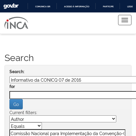
COMUNICA BR
ACESSO À INFORMAÇÃO
PARTICIPE
LEGISL
Skip
IR
PARA
navigation
O
CONTEÚDO
Search
Search:
for
Current filters: