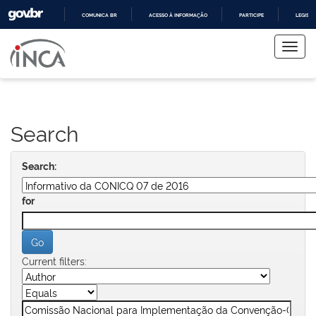
COMUNICA BR
ACESSO À INFORMAÇÃO
PARTICIPE
LEGISL
Skip
IR
PARA
navigation
O
CONTEÚDO
Search
Search:
for
Current filters: