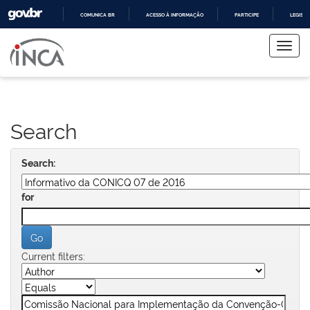
COMUNICA BR
ACESSO À INFORMAÇÃO
PARTICIPE
LEGISL
Skip
IR
PARA
navigation
O
CONTEÚDO
Search
Search:
for
Current filters: