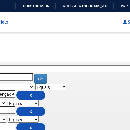
COMUNICA BR
ACESSO À INFORMAÇÃO
PART
IR
PARA
Help
S
O
CONTEÚDO