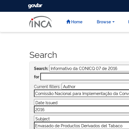
GOVBR
Skip
navigation
Home
Browse
Search
Search:
for
Current filters: