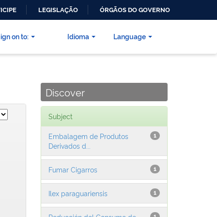
ICIPE
LEGISLAÇÃO
ÓRGÃOS DO GOVERNO
ign on to:
Idioma
Language
Discover
Subject
Embalagem de Produtos
1
Derivados d...
Fumar Cigarros
1
Ilex paraguariensis
1
Reducción del Consumo de
1