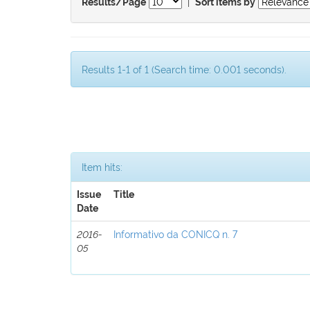
|
Results/Page
Sort items by
Results 1-1 of 1 (Search time: 0.001 seconds).
Item hits:
Issue
Title
Date
2016-
Informativo da CONICQ n. 7
05