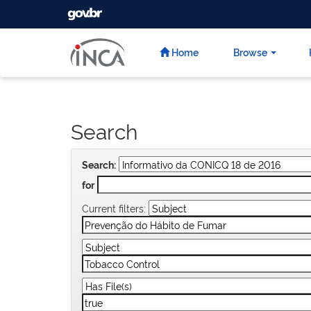
GOVBR
Skip
navigation
Home
Browse
Search
Search:
for
Current filters: