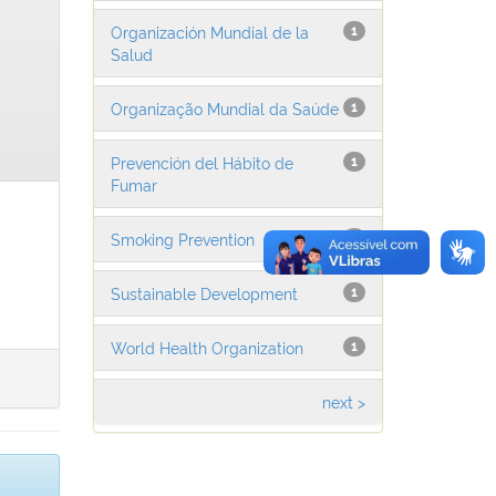
Organización Mundial de la
1
Salud
Organização Mundial da Saúde
1
Prevención del Hábito de
1
Fumar
Smoking Prevention
1
Sustainable Development
1
World Health Organization
1
next >