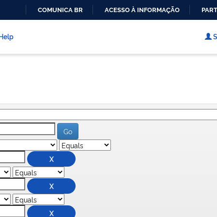
COMUNICA BR
ACESSO À INFORMAÇÃO
PART
IR
PARA
Help
S
O
CONTEÚDO