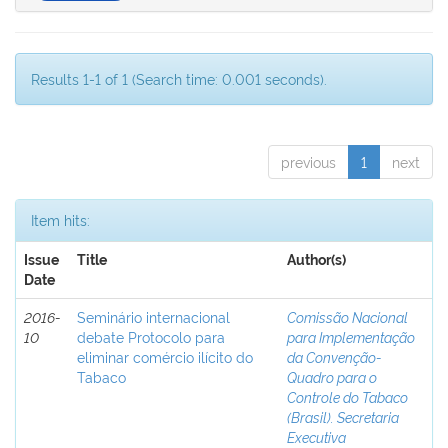
Results 1-1 of 1 (Search time: 0.001 seconds).
previous
1
next
Item hits:
Issue
Title
Author(s)
Date
2016-
Seminário internacional
Comissão Nacional
10
debate Protocolo para
para Implementação
eliminar comércio ilícito do
da Convenção-
Tabaco
Quadro para o
Controle do Tabaco
(Brasil). Secretaria
Executiva