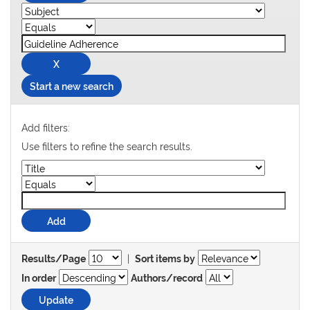
Start a new search
Add filters:
Use filters to refine the search results.
|
Results/Page
Sort items by
In order
Authors/record