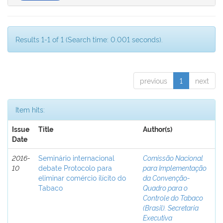
Results 1-1 of 1 (Search time: 0.001 seconds).
previous
1
next
Item hits:
Issue
Title
Author(s)
Date
2016-
Seminário internacional
Comissão Nacional
10
debate Protocolo para
para Implementação
eliminar comércio ilícito do
da Convenção-
Tabaco
Quadro para o
Controle do Tabaco
(Brasil). Secretaria
Executiva