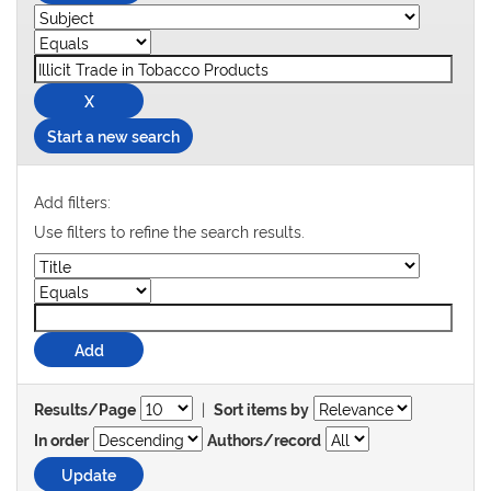
Start a new search
Add filters:
Use filters to refine the search results.
|
Results/Page
Sort items by
In order
Authors/record