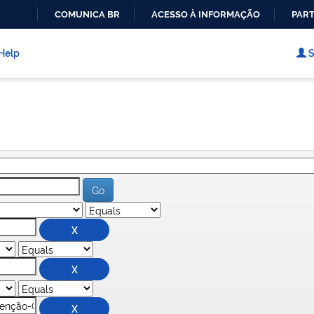
COMUNICA BR
ACESSO À INFORMAÇÃO
PART
IR
PARA
Help
S
O
CONTEÚDO