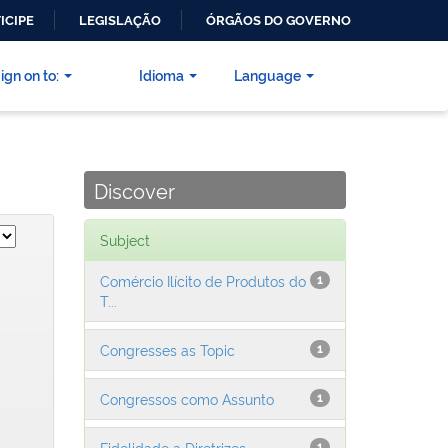
ICIPE
LEGISLAÇÃO
ÓRGÃOS DO GOVERNO
ign on to:
Idioma
Language
Discover
Subject
Comércio Ilícito de Produtos do
1
T...
Congresses as Topic
1
Congressos como Assunto
1
Fidelidade a Diretrizes
1