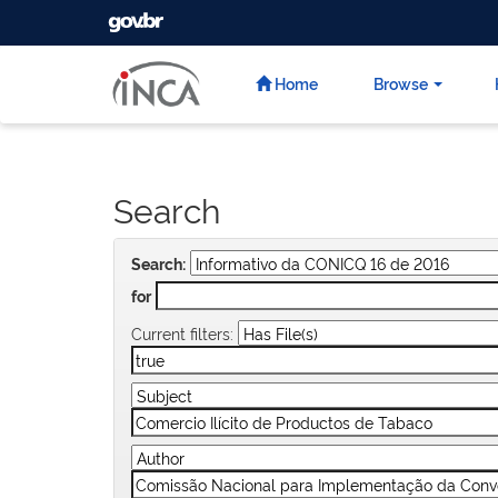
GOVBR
Skip
navigation
Home
Browse
Search
Search:
for
Current filters: