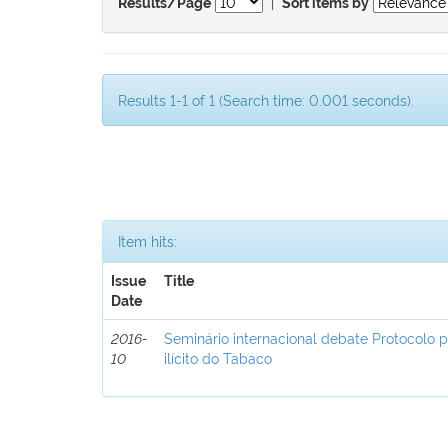
|
Results/Page
Sort items by
Results 1-1 of 1 (Search time: 0.001 seconds).
Item hits:
Issue
Title
Date
2016-
Seminário internacional debate Protocolo 
10
ilícito do Tabaco