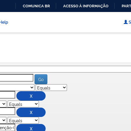
COMUNICA BR
ACESSO À INFORMAÇÃO
PART
IR
PARA
Help
S
O
CONTEÚDO