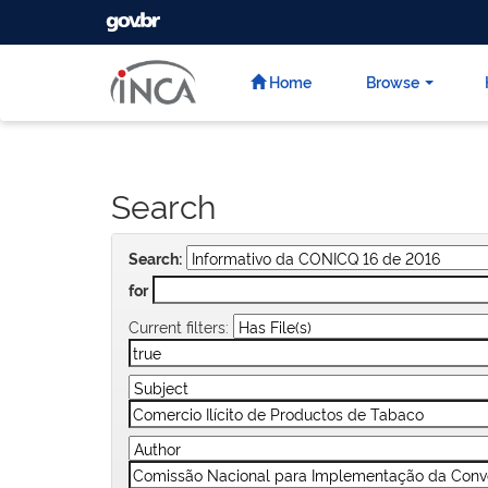
GOVBR
Skip
navigation
Home
Browse
Search
Search:
for
Current filters: