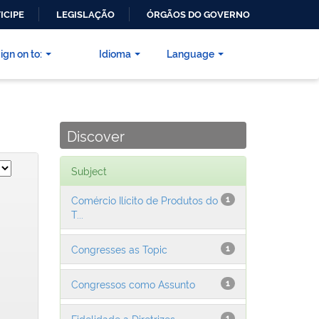
ICIPE
LEGISLAÇÃO
ÓRGÃOS DO GOVERNO
ign on to:
Idioma
Language
Discover
Subject
Comércio Ilícito de Produtos do
1
T...
Congresses as Topic
1
Congressos como Assunto
1
Fidelidade a Diretrizes
1