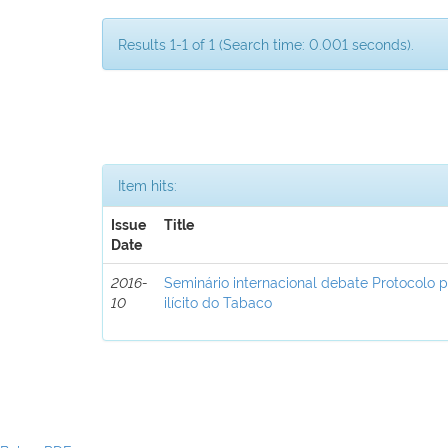
Results 1-1 of 1 (Search time: 0.001 seconds).
Item hits:
Issue
Title
Date
2016-
Seminário internacional debate Protocolo 
10
ilícito do Tabaco