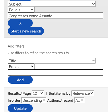
Start a new search
Add filters:
Use filters to refine the search results.
|
Results/Page
Sort items by
In order
Authors/record