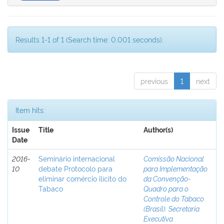
Results 1-1 of 1 (Search time: 0.001 seconds).
previous
1
next
Item hits:
Issue
Title
Author(s)
Date
2016-
Seminário internacional
Comissão Nacional
10
debate Protocolo para
para Implementação
eliminar comércio ilícito do
da Convenção-
Tabaco
Quadro para o
Controle do Tabaco
(Brasil). Secretaria
Executiva