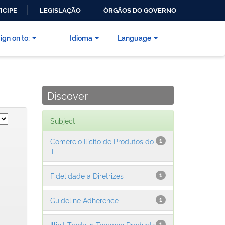
ICIPE
LEGISLAÇÃO
ÓRGÃOS DO GOVERNO
ign on to:
Idioma
Language
Discover
Subject
Comércio Ilícito de Produtos do
1
T...
Fidelidade a Diretrizes
1
Guideline Adherence
1
Illicit Trade in Tobacco Products
1