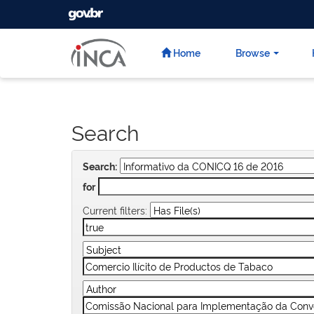
GOVBR
Skip
navigation
Home
Browse
Search
Search:
for
Current filters: