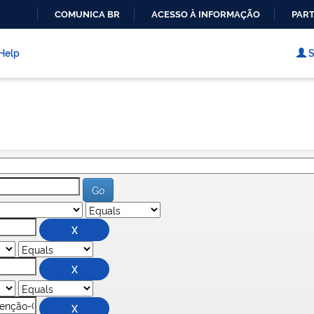
COMUNICA BR
ACESSO À INFORMAÇÃO
PART
IR
PARA
Help
S
O
CONTEÚDO