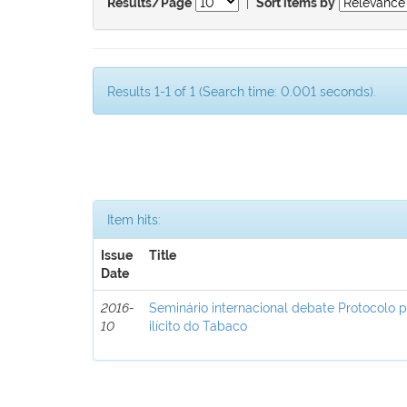
|
Results/Page
Sort items by
Results 1-1 of 1 (Search time: 0.001 seconds).
Item hits:
Issue
Title
Date
2016-
Seminário internacional debate Protocolo 
10
ilícito do Tabaco