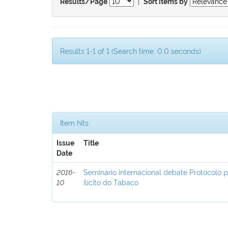
|
Results/Page
Sort items by
Results 1-1 of 1 (Search time: 0.0 seconds).
Item hits:
Issue
Title
Date
2016-
Seminário internacional debate Protocolo 
10
ilícito do Tabaco