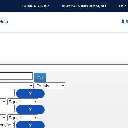
COMUNICA BR
ACESSO À INFORMAÇÃO
PART
IR
PARA
Help
S
O
CONTEÚDO