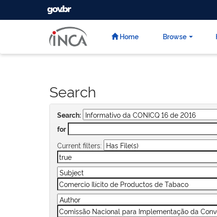
GOVBR
Skip
navigation
Home
Browse
Search
Search:
for
Current filters: