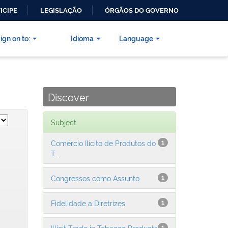
ICIPE
LEGISLAÇÃO
ÓRGÃOS DO GOVERNO
ign on to:
Idioma
Language
Discover
Subject
Comércio Ilícito de Produtos do
1
T...
Congressos como Assunto
1
Fidelidade a Diretrizes
1
Illicit Trade in Tobacco Products
1