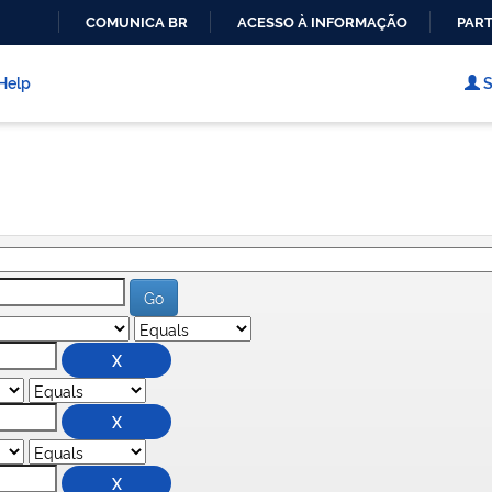
COMUNICA BR
ACESSO À INFORMAÇÃO
PART
IR
PARA
Help
S
O
CONTEÚDO