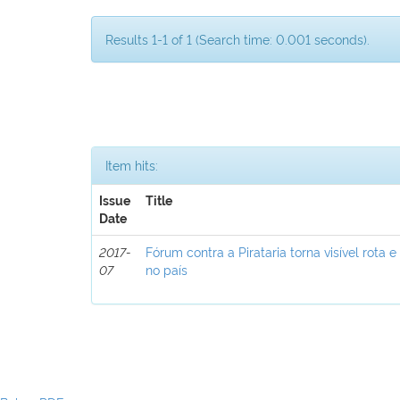
Results 1-1 of 1 (Search time: 0.001 seconds).
Item hits:
Issue
Title
Date
2017-
Fórum contra a Pirataria torna visível rota e
07
no país