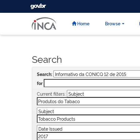
GOVBR
Skip
navigation
Home
Browse
Search
Search:
for
Current filters: